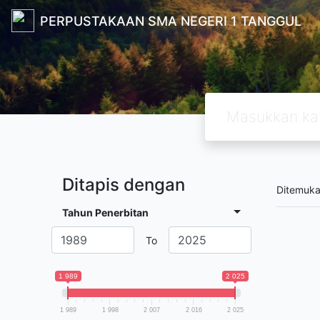
PERPUSTAKAAN SMA NEGERI 1 TANGGUL
Ditapis dengan
Ditemuk
Tahun Penerbitan
To
1 989
2 025
1 989
1 998
2 007
2 016
2 025