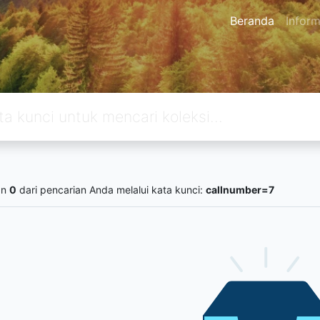
Beranda
Inform
an
0
dari pencarian Anda melalui kata kunci:
callnumber=7