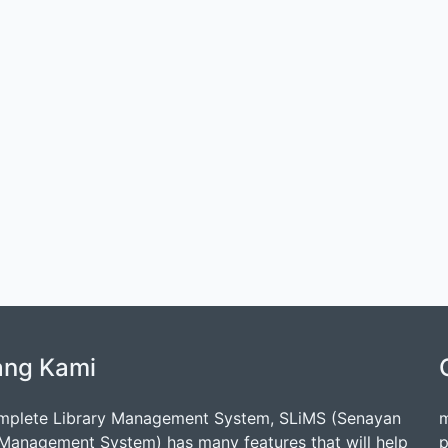
ang Kami
mplete Library Management System, SLiMS (Senayan
m
 Management System) has many features that will help
p