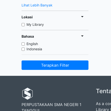
Lihat Lebih Banyak
Lokasi
My Library
Bahasa
English
Indonesia
Terapkan Filter
Tent
As a co
PERPUSTAKAAN SMA NEGERI 1
Library
TANGGUL