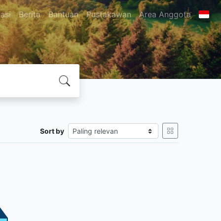
asi
Berita
Bantuan
Pustakawan
Area Anggota
Sort by