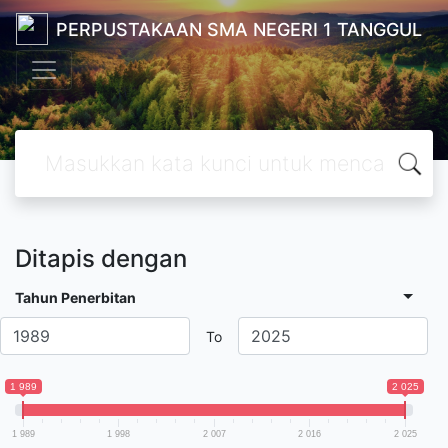
PERPUSTAKAAN SMA NEGERI 1 TANGGUL
Ditapis dengan
Tahun Penerbitan
To
1 989
2 025
1 989
1 998
2 007
2 016
2 025